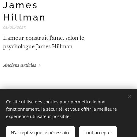
James
Hillman
01/06/2025
L'amour construit l'âme, selon le
psychologue James Hillman
Anciens articles
Ce site utilise des cookies pour permettre le bon
BLOOMTIME
fonctionnement, la sécurité, et vous offrir la meilleure
9 RUE HUYSMANS, 75006 PARIS
expérience utilisateur possible.
+33 (01) 40 54 13 90
Cookies
N'acceptez que le nécessaire
Tout accepter