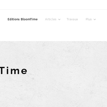
e
Editions BloomTime
Articles
Travaux
Plus
mTime