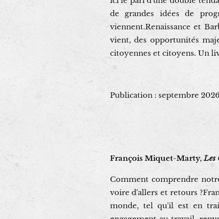
ici le pari d'une double tend
de grandes idées de progr
viennent.Renaissance et Bar
vient, des opportunités maje
citoyennes et citoyens. Un liv
Publication : septembre 202
François Miquet-Marty,
Les 
Comment comprendre notre s
voire d'allers et retours ?Fr
monde, tel qu'il est en trai
engagement au travail, renv