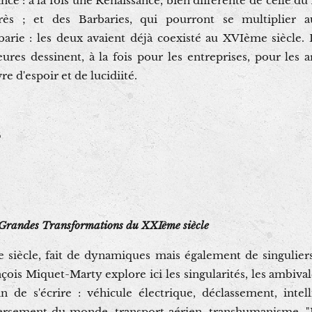
ance : à la fois une Renaissance, bien différente de celle 
ès ; et des Barbaries, qui pourront se multiplier 
barie : les deux avaient déjà coexisté au XVIème siècl
ures dessinent, à la fois pour les entreprises, pour les 
re d'espoir et de lucidiité.
6
Grandes Transformations du XXIème siècle
iècle, fait de dynamiques mais également de singulier
ançois Miquet-Marty explore ici les singularités, les ambival
n de s'écrire : véhicule électrique, déclassement, intelli
ersement du monde, transport aérien, transhumanisme, "IA