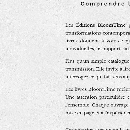
Comprendre l
Les
Éditions BloomTime
p
transformations contemporain
livres donnent à voir ce qu
individuelles, les rapports a
Plus qu'un simple catalogu
transmission. Elle invite à l
interroger ce qui fait sens a
Les livres BloomTime mêlent r
Une attention particulière e
l'ensemble. Chaque ouvrage e
mise en page et à l'expérienc
Certains titres prennent la f