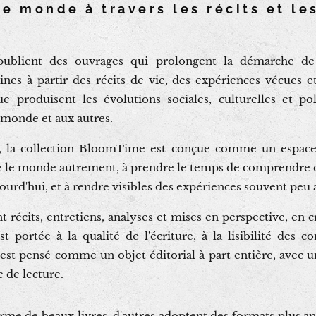
e monde à travers les récits et le
ublient des ouvrages qui prolongent la démarche de
es à partir des récits de vie, des expériences vécues et
e produisent les évolutions sociales, culturelles et poli
u monde et aux autres.
e, la collection BloomTime est conçue comme un espace é
ire le monde autrement, à prendre le temps de comprendre ce
ujourd'hui, et à rendre visibles des expériences souvent peu
écits, entretiens, analyses et mises en perspective, en croi
st portée à la qualité de l'écriture, à la lisibilité des 
st pensé comme un objet éditorial à part entière, avec un
e de lecture.
orme de beaux livres, d'autres adoptent des formats plus ana