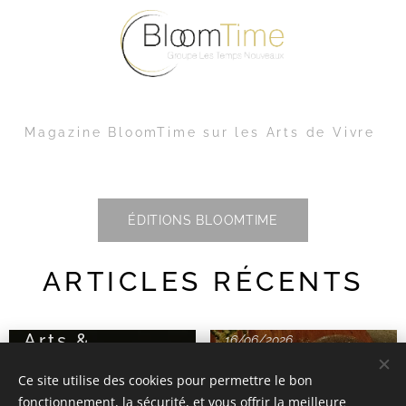
Magazine BloomTime sur les Arts de Vivre
ÉDITIONS BLOOMTIME
ARTICLES RÉCENTS
17/06/2026
Arts &
16/06/2026
Entreprises :
Arts &
Ce site utilise des cookies pour permettre le bon
les arts,
Entreprises :
fonctionnement, la sécurité, et vous offrir la meilleure