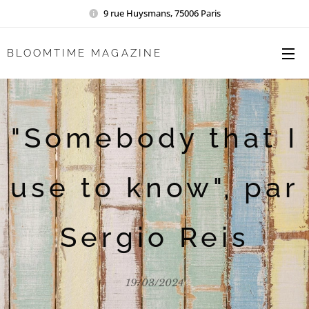
9 rue Huysmans, 75006 Paris
BLOOMTIME MAGAZINE
"Somebody that I
use to know", par
Sergio Reis
19/03/2024