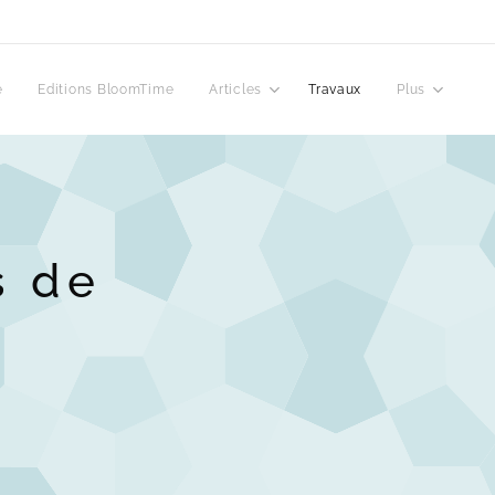
e
Editions BloomTime
Articles
Travaux
Plus
s de