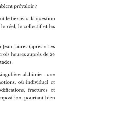
mblent prévaloir ?
t le berceau, la question
 réel, le collectif et les
 Jean-Jaurès (après « Les
t trois heures auprès de 24
stades.
ingulière alchimie : une
otions, où individuel et
ifications, fractures et
composition, pourtant bien