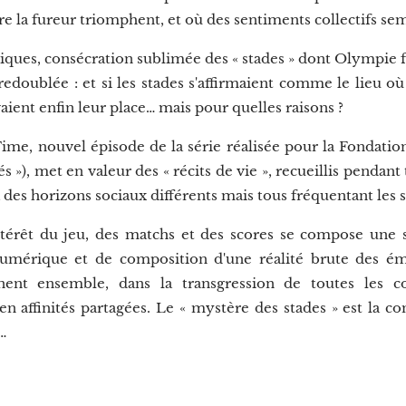
oire la fureur triomphent, et où des sentiments collectifs se
iques, consécration sublimée des « stades » dont Olympie fu
edoublée : et si les stades s'affirmaient comme le lieu où le
aient enfin leur place… mais pour quelles raisons ?
e, nouvel épisode de la série réalisée pour la Fondation
és »), met en valeur des « récits de vie », recueillis pendan
des horizons sociaux différents mais tous fréquentant les 
intérêt du jeu, des matchs et des scores se compose une s
umérique et de composition d'une réalité brute des ém
nent ensemble, dans la transgression de toutes les cod
t en affinités partagées. Le « mystère des stades » est la 
…