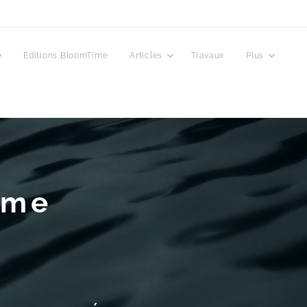
e
Editions BloomTime
Articles
Travaux
Plus
ime