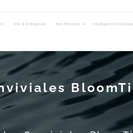
il
Arts & Entreprises
Nos Missions
Intelligence Artistiqu
nviviales BloomT