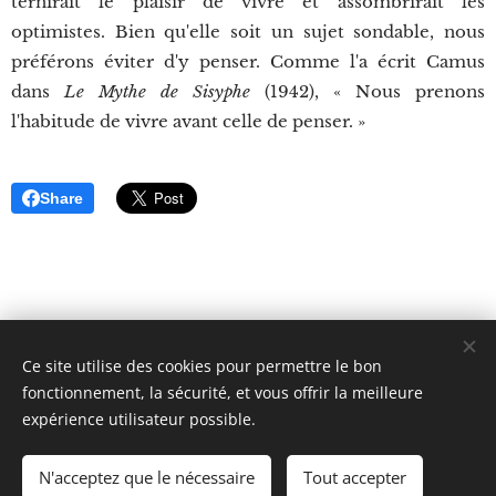
ternirait le plaisir de vivre et assombrirait les
optimistes. Bien qu'elle soit un sujet sondable, nous
préférons éviter d'y penser. Comme l'a écrit Camus
dans
Le Mythe de Sisyphe
(1942), « Nous prenons
l'habitude de vivre avant celle de penser. »
Share
Ce site utilise des cookies pour permettre le bon
BLOOMTIME
fonctionnement, la sécurité, et vous offrir la meilleure
9 RUE HUYSMANS, 75006 PARIS
expérience utilisateur possible.
+33 (01) 40 54 13 90
Cookies
N'acceptez que le nécessaire
Tout accepter