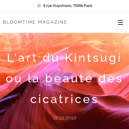
9 rue Huysmans, 75006 Paris
BLOOMTIME MAGAZINE
L'art du Kintsugi
ou la beauté des
cicatrices
12/12/2023