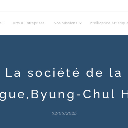
il
Arts & Entreprises
Nos Missions
Intelligence Artistiqu
La société de la
igue,Byung-Chul
02/06/2025