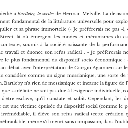
 dédié à
Bartleby, le scribe
de Herman Melville. La décision
nt fondamental de la littérature universelle pour explor
lier et sa phrase immortelle (« Je préférerais ne pas »), 
l Street, là où émergent les modes et mécanismes du ca
contexte, soumis à la société naissante de la performance
ravail et énonce son refus radical : « Je préférerais ne
dre le plus fondamental du dispositif socio-économique :
Han débat avec l'interprétation de Giorgio Agamben sur l
n considère comme un signe messianique, une sorte de f
n, Bartleby n'a rien de messianique et incarne la figure de
 que sa défaite ne soit pas due à l'exigence individuelle,
être esclave, qu'il constate et subit. Cependant, les d
be est une victime épuisée du dispositif social (comme le p
e irrémédiable, il élève son refus radical (cette création
inébranlable, même s'il meurt sans compassion, dans l'oubli