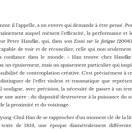
mme il l'appelle, a un envers qui demande à être pensé. P
haînement auquel mènent l'efficacité, la performance et le
 sur Peter Handke, qui, dans son
Essai sur la fatigue
(2006)
capable de voir et de réconcilier, celle qui non seulement
e la confiance dans le monde. » Han trouve chez Handke
as un épuisement, mais un apaisement particulier qui inspir
ossibilité de contemplation créative. C'est précisément à c
a distinguer de l'effet violent et traumatique que représen
 il souligne, avec précision, la nécessité de passer à un te
 une autre : du dispositif destructeur à la puissance du s
 de la proximité et du voisinage.
Byung-Chul Han de se rapprocher d'un moment clé de la lit
n texte de 1853, une époque diamétralement différente