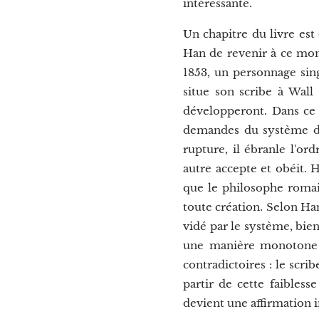
intéressante.
Un chapitre du livre est
Han de revenir à ce mome
1853, un personnage singu
situe son scribe à Wal
développeront. Dans ce 
demandes du système de t
rupture, il ébranle l'or
autre accepte et obéit. 
que le philosophe romai
toute création. Selon Ha
vidé par le système, bien
une manière monotone d'
contradictoires : le scri
partir de cette faibless
devient une affirmation 